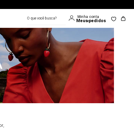
O que você busca?
A
or,