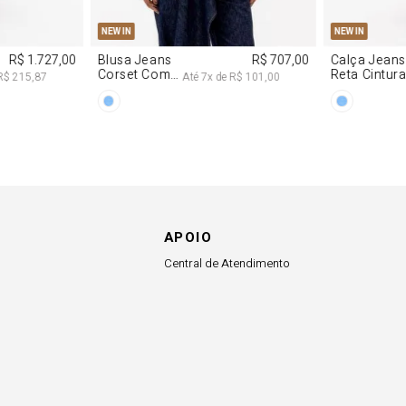
G
PP
P
M
G
34
36
NEW IN
NEW IN
R$ 1.727,00
Blusa Jeans
R$ 707,00
Calça Jeans
Corset Com
Reta Cintur
R$ 215,87
Até
7
x de
R$ 101,00
Cinto
Média
APOIO
Central de Atendimento