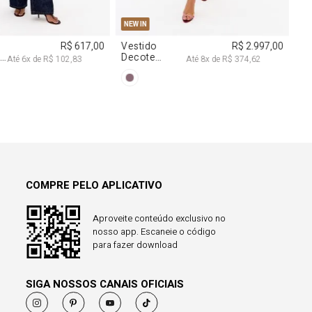
38
40
PP
P
M
G
NEW IN
R$ 617,00
Vestido
R$ 2.997,00
a
Decote
Até
6
x de
R$ 102,83
Até
8
x de
R$ 374,62
Degagê Com
Brilhos
COMPRE PELO APLICATIVO
Aproveite conteúdo exclusivo no
nosso app. Escaneie o código
para fazer download
SIGA NOSSOS CANAIS OFICIAIS