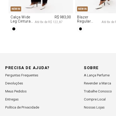
PP
P
M
G
PP
P
M
NEW IN
NEW IN
,00
Calça Wide
R$ 983,00
Blazer
Leg Cintura
Regular
Até
8
x de
R$ 122,87
Até
8
x de
Alta Com
Alongado
Renda
Com Renda
PRECISA DE AJUDA?
SOBRE
Perguntas Frequentes
A Lança Perfume
Devoluções
Revender a Marca
Meus Pedidos
Trabalhe Conosco
Entregas
Compre Local
Política de Privacidade
Nossas Lojas