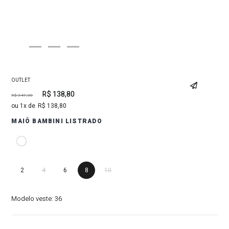
OUTLET
R$
138
,
80
R$
347
,
00
1
R$
138
,
80
MAIÔ BAMBINI LISTRADO
2
4
6
8
10
Modelo veste:
36