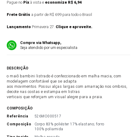
Pague no
Pix
à vista e
economize R$ 6,94
Frete Grátis
a partir de R$ 699 para todo o Brasil
Lançamento
Primavera 27.
Clique e aproveite.
Compre via Whatsapp,
Seja atendido por um especialista
DESCRIÇÃO DO PRODUTO
o maiô bambini listrado é confeccionado em malha macia, com
modelagem confortável que se adapta
aos movimentos. Possui alças largas com amarração nos ombros,
decote nas costas e estampa em listras
verticais que reforçam um visual alegre para a praia.
COMPOSIÇÃO
referência
526MO000517
composição
Corpo 83% poliéster 17% elastano; forro 
100% poliamida