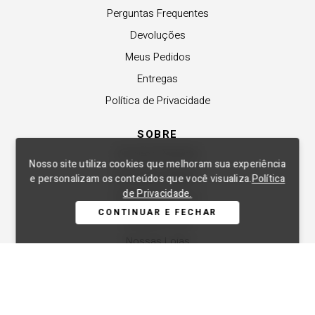
Perguntas Frequentes
Devoluções
Meus Pedidos
Entregas
Política de Privacidade
SOBRE
A Lança Perfume
Nosso site utiliza cookies que melhoram sua experiência
Revender a Marca
e personalizam os conteúdos que você visualiza.
Política
de Privacidade.
Trabalhe Conosco
CONTINUAR E FECHAR
Compre Local
Nossas Lojas
APOIO
Central de Atendimento