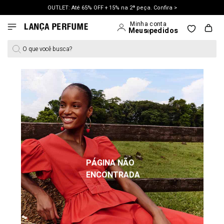
OUTLET: Até 65% OFF + 15% na 2ª peça. Confira >
LANÇAMENTO PRIMAVERA 27. Clique e aproveite.
O que você busca?
PÁGINA NÃO
ENCONTRADA