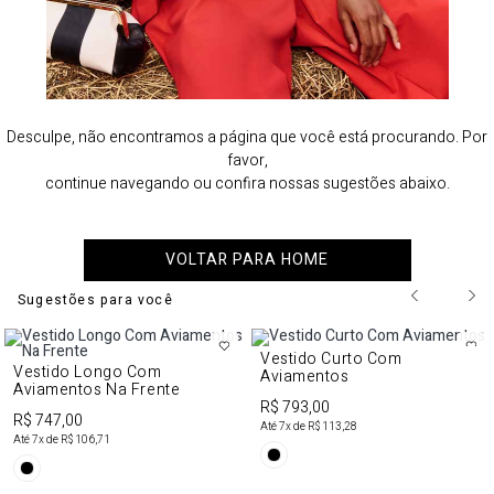
Desculpe, não encontramos a página que você está procurando. Por
favor,
continue navegando ou confira nossas sugestões abaixo.
VOLTAR PARA HOME
Sugestões para você
Vestido Curto Com
Vestido Longo Com
Aviamentos
Aviamentos Na Frente
R$ 793,00
R$ 747,00
Até
7
x de
R$ 113,28
Até
7
x de
R$ 106,71