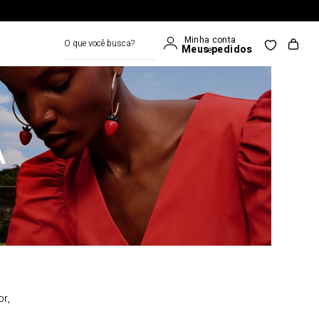
O que você busca?
A
or,