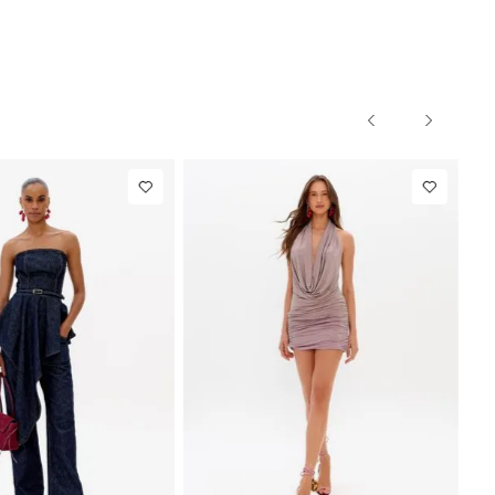
G
PP
P
M
G
PP
R$ 863,00
Blazer Slim
R$ 1.297,00
Calça Ret
Com Linho
Com Linh
de
R$ 107,87
Até
8
x de
R$ 162,12