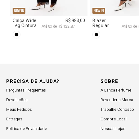
PP
P
M
G
EW IN
estido
R$ 2.997,00
ecote
Até
8
x de
R$ 374,62
egagê Com
rilhos
PRECISA DE AJUDA?
SOBRE
Perguntas Frequentes
A Lança Perfume
Devoluções
Revender a Marca
Meus Pedidos
Trabalhe Conosco
Entregas
Compre Local
Política de Privacidade
Nossas Lojas