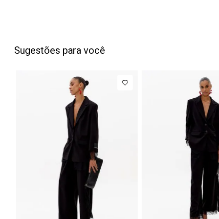
Sugestões para você
PP
P
M
G
Blazer
R$ 1.7
Regular
Até
8
x de
R$ 222,12
Manga Longa
Acetinado