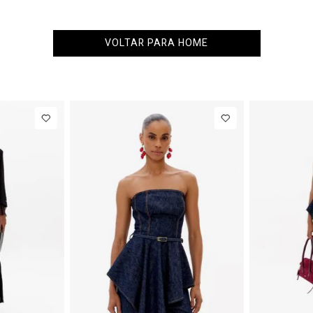
VOLTAR PARA HOME
34
36
38
40
PP
P
M
77,00
Calça Jeans
R$ 863,00
Colete
Barrel
Alfaiataria
Até
8
x de
R$ 107,87
Até
8
x 
Cintura
Com Linho
Média