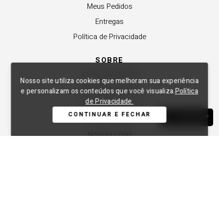
Meus Pedidos
Entregas
Política de Privacidade
SOBRE
A Lança Perfume
Nosso site utiliza cookies que melhoram sua experiência
Revender a Marca
e personalizam os conteúdos que você visualiza.
Política
de Privacidade.
Trabalhe Conosco
CONTINUAR E FECHAR
WHATSAPP
Compre Local
Nossas Lojas
APOIO
Central de Atendimento