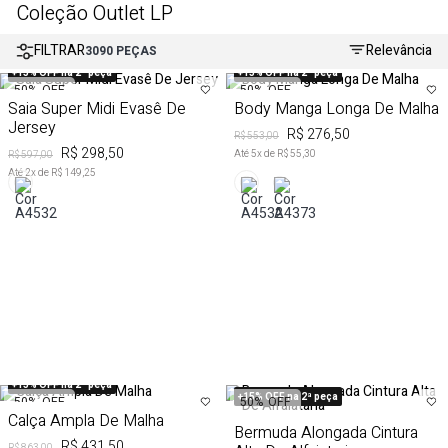
Coleção Outlet LP
FILTRAR
Relevância
3090
PEÇAS
+15% OFF na 2ª peça
+15% OFF na 2ª peça
50%
OFF
50%
OFF
Saia Super Midi Evasê De
Body Manga Longa De Malha
Jersey
R$ 276,50
R$ 553,00
R$ 298,50
Até
5
x de
R$ 55,30
R$ 597,00
Até
2
x de
R$ 149,25
+15% OFF na 2ª peça
+15% OFF na 2ª peça
50%
OFF
50%
OFF
Calça Ampla De Malha
Bermuda Alongada Cintura
R$ 431,50