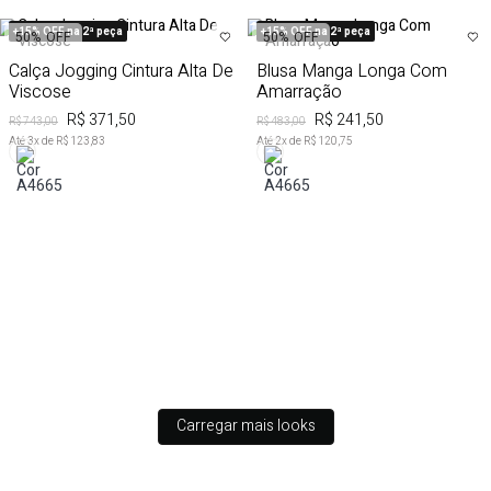
+15% OFF na 2ª peça
+15% OFF na 2ª peça
50%
OFF
50%
OFF
Calça Jogging Cintura Alta De
Blusa Manga Longa Com
Viscose
Amarração
R$ 371,50
R$ 241,50
R$ 743,00
R$ 483,00
Até
3
x de
R$ 123,83
Até
2
x de
R$ 120,75
Carregar mais looks