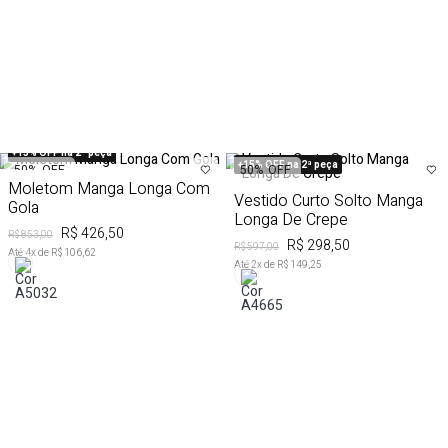
+15% OFF na 2ª peça
+15% OFF na 2ª peça
50%
OFF
50%
OFF
Moletom Manga Longa Com
Vestido Curto Solto Manga
Gola
Longa De Crepe
R$ 426,50
R$ 853,00
R$ 298,50
R$ 597,00
Até
4
x de
R$ 106,62
Até
2
x de
R$ 149,25