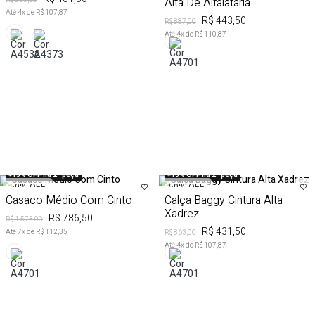
Alta De Alfaiataria
R$ 863,00
Até
4
x de
R$ 107,87
R$ 443,50
R$ 887,00
Até
4
x de
R$ 110,87
+15% OFF na 2ª peça
+15% OFF na 2ª peça
50%
OFF
50%
OFF
Casaco Médio Com Cinto
Calça Baggy Cintura Alta
Xadrez
R$ 786,50
R$ 1.573,00
R$ 431,50
Até
7
x de
R$ 112,35
R$ 863,00
Até
4
x de
R$ 107,87