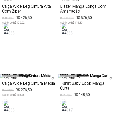
Calça Wide Leg Cintura Alta
Blazer Manga Longa Com
Com Zíper
Amarração
R$ 426,50
R$ 576,50
R$ 853,00
R$ 1.153,00
Até
4
x de
R$ 106,62
Até
5
x de
R$ 115,30
+15% OFF na 2ª peça
+15% OFF na 2ª peça
50%
OFF
50%
OFF
Calça Wide Leg Cintura Média
T-shirt Baby Look Manga
Curta
R$ 276,50
R$ 553,00
R$ 148,50
Até
2
x de
R$ 138,25
R$ 297,00