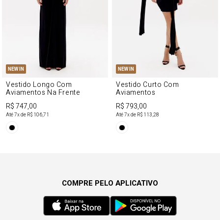
NEW IN
NEW IN
Vestido Longo Com
Vestido Curto Com
Aviamentos Na Frente
Aviamentos
R$ 747,00
R$ 793,00
Até
7
x de
R$ 106,71
Até
7
x de
R$ 113,28
COMPRE PELO APLICATIVO