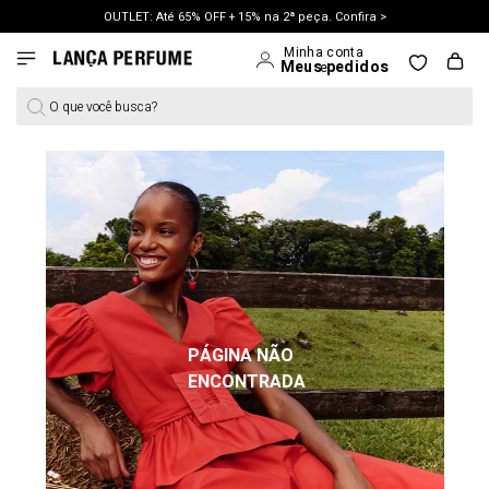
OUTLET: Até 65% OFF + 15% na 2ª peça. Confira >
LANÇAMENTO PRIMAVERA 27. Clique e aproveite.
O que você busca?
PÁGINA NÃO
ENCONTRADA