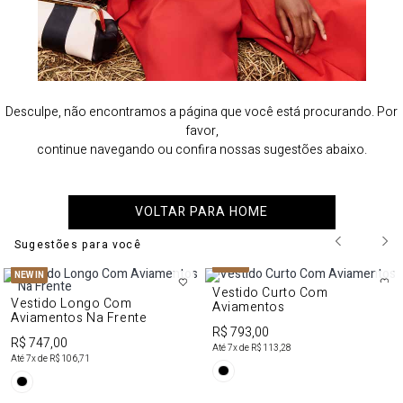
Desculpe, não encontramos a página que você está procurando. Por
favor,
continue navegando ou confira nossas sugestões abaixo.
VOLTAR PARA HOME
Sugestões para você
NEW IN
NEW IN
Vestido Curto Com
Vestido Longo Com
Aviamentos
Aviamentos Na Frente
R$ 793,00
R$ 747,00
Até
7
x de
R$ 113,28
Até
7
x de
R$ 106,71