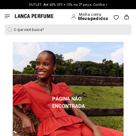
OUTLET: Até 65% OFF + 15% na 2ª peça. Confira >
LANÇAMENTO PRIMAVERA 27. Clique e aproveite.
O que você busca?
PÁGINA NÃO
ENCONTRADA