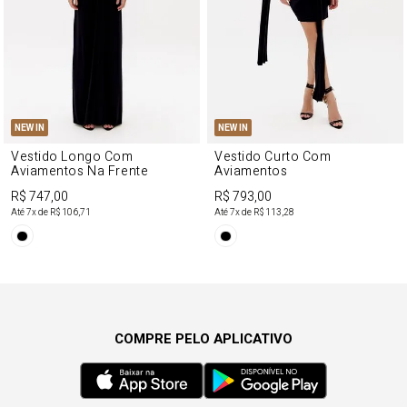
NEW IN
NEW IN
Vestido Longo Com
Vestido Curto Com
Aviamentos Na Frente
Aviamentos
R$ 747,00
R$ 793,00
Até
7
x de
R$ 106,71
Até
7
x de
R$ 113,28
COMPRE PELO APLICATIVO