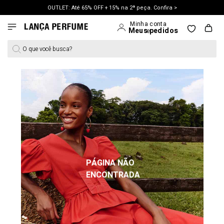
OUTLET: Até 65% OFF + 15% na 2ª peça. Confira >
LANÇAMENTO PRIMAVERA 27. Clique e aproveite.
O que você busca?
PÁGINA NÃO
ENCONTRADA