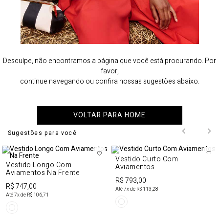
Desculpe, não encontramos a página que você está procurando. Por
favor,
continue navegando ou confira nossas sugestões abaixo.
VOLTAR PARA HOME
Sugestões para você
Vestido Curto Com
Vestido Longo Com
Aviamentos
Aviamentos Na Frente
R$ 793,00
R$ 747,00
Até
7
x de
R$ 113,28
Até
7
x de
R$ 106,71