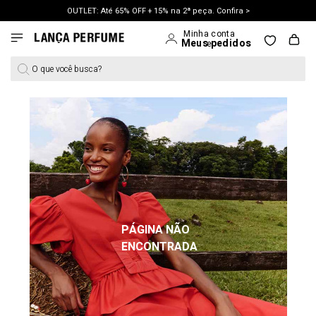
OUTLET: Até 65% OFF + 15% na 2ª peça. Confira >
O que você busca?
PÁGINA NÃO
ENCONTRADA