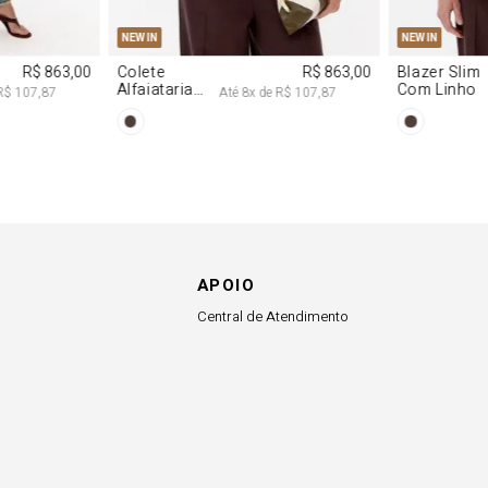
40
PP
P
M
G
PP
P
NEW IN
NEW IN
R$ 863,00
Colete
R$ 863,00
Blazer Slim
Alfaiataria
Com Linho
R$ 107,87
Até
8
x de
R$ 107,87
Com Linho
APOIO
Central de Atendimento