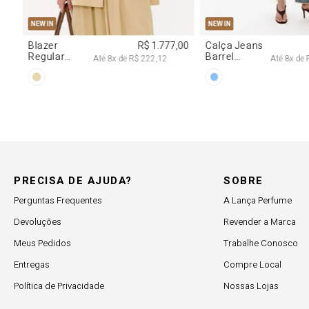
PP
P
M
G
34
36
38
NEW IN
NEW IN
,00
Blazer
R$ 1.777,00
Calça Jeans
Regular
Barrel
Até
8
x de
R$ 222,12
Até
8
x de
Manga Longa
Cintura
Acetinado
Média
PRECISA DE AJUDA?
SOBRE
Perguntas Frequentes
A Lança Perfume
Devoluções
Revender a Marca
Meus Pedidos
Trabalhe Conosco
Entregas
Compre Local
Política de Privacidade
Nossas Lojas