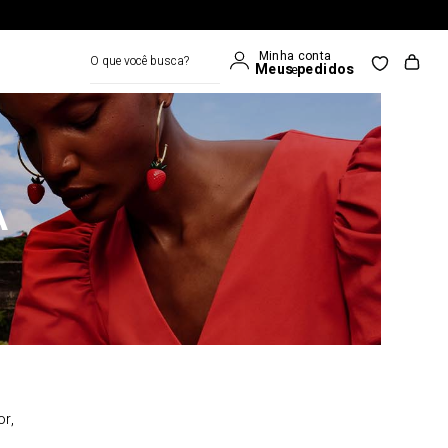
O que você busca?
A
or,