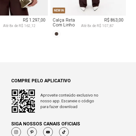
M
G
PP
P
M
G
NEW IN
R$ 1.297,00
Calça Reta
R$ 863,00
Com Linho
Até
8
x de
R$ 162,12
Até
8
x de
R$ 107,87
COMPRE PELO APLICATIVO
Aproveite conteúdo exclusivo no
nosso app. Escaneie o código
para fazer download
SIGA NOSSOS CANAIS OFICIAIS