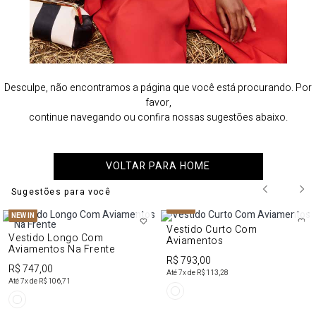
Desculpe, não encontramos a página que você está procurando. Por
favor,
continue navegando ou confira nossas sugestões abaixo.
VOLTAR PARA HOME
Sugestões para você
NEW IN
NEW IN
Vestido Curto Com
Vestido Longo Com
Aviamentos
Aviamentos Na Frente
R$ 793,00
R$ 747,00
Até
7
x de
R$ 113,28
Até
7
x de
R$ 106,71