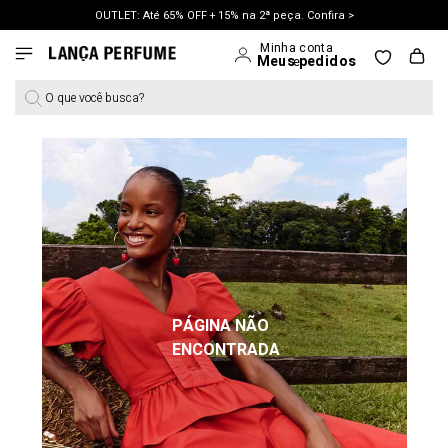
OUTLET: Até 65% OFF + 15% na 2ª peça. Confira >
LANÇAMENTO PRIMAVERA 27. Clique e aproveite.
O que você busca?
PÁGINA NÃO
ENCONTRADA