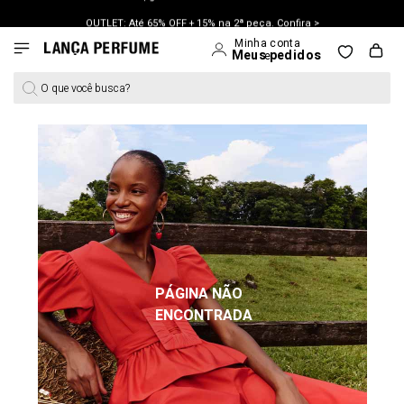
OUTLET: Até 65% OFF + 15% na 2ª peça. Confira >
O que você busca?
PÁGINA NÃO
ENCONTRADA