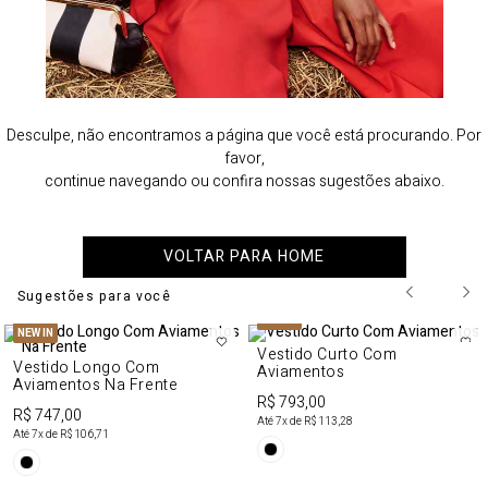
Desculpe, não encontramos a página que você está procurando. Por
favor,
continue navegando ou confira nossas sugestões abaixo.
VOLTAR PARA HOME
Sugestões para você
NEW IN
NEW IN
Vestido Curto Com
Vestido Longo Com
Aviamentos
Aviamentos Na Frente
R$ 793,00
R$ 747,00
Até
7
x de
R$ 113,28
Até
7
x de
R$ 106,71