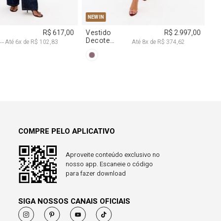
M
G
R$ 2.997,00
é
8
x de
R$ 374,62
COMPRE PELO APLICATIVO
Aproveite conteúdo exclusivo no
nosso app. Escaneie o código
para fazer download
SIGA NOSSOS CANAIS OFICIAIS