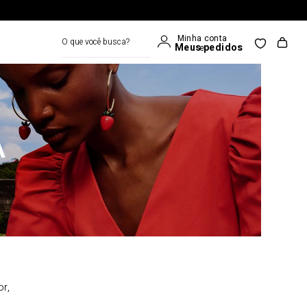
O que você busca?
A
or,