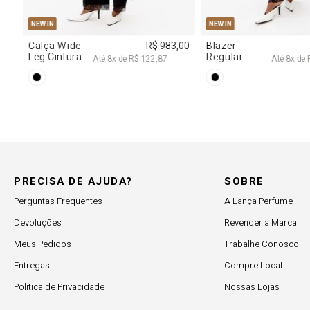
PP
P
M
G
PP
P
M
G
NEW IN
NEW IN
Blazer
R$ 1.727,00
Blusa Jeans
Regular
Corset Com
Até
8
x de
R$ 215,87
Até
7
x de
R$ 10
Alongado
Cinto
Com Renda
PRECISA DE AJUDA?
SOBRE
Perguntas Frequentes
A Lança Perfume
Devoluções
Revender a Marca
Meus Pedidos
Trabalhe Conosco
Entregas
Compre Local
Política de Privacidade
Nossas Lojas