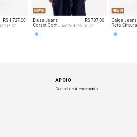
34
36
38
40
PP
P
NEW IN
NEW IN
R$ 707,00
Calça Jeans
R$ 617,00
Vestido
Reta Cintura
Decote
1,00
Até
6
x de
R$ 102,83
At
Média
Degagê Com
Brilhos
APOIO
Central de Atendimento