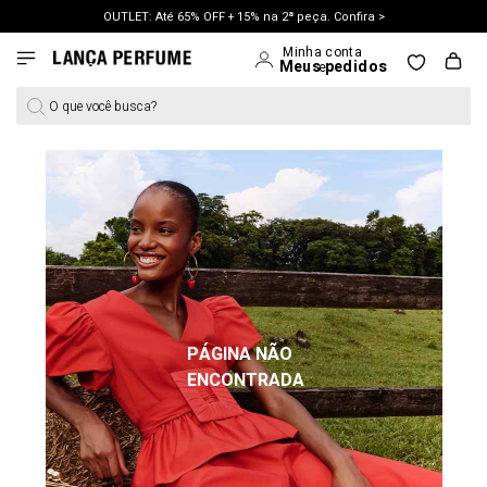
OUTLET: Até 65% OFF + 15% na 2ª peça. Confira >
O que você busca?
PÁGINA NÃO
ENCONTRADA