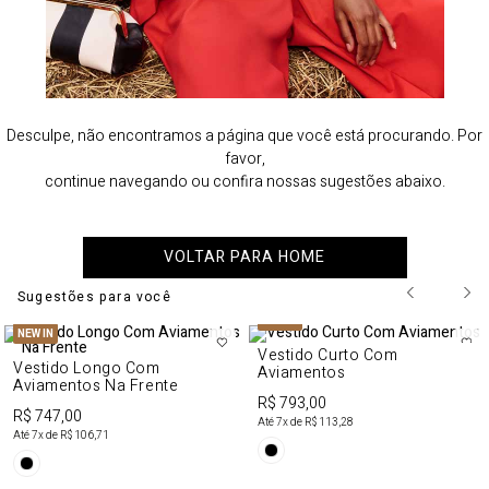
Desculpe, não encontramos a página que você está procurando. Por
favor,
continue navegando ou confira nossas sugestões abaixo.
VOLTAR PARA HOME
Sugestões para você
NEW IN
NEW IN
Vestido Curto Com
Vestido Longo Com
Aviamentos
Aviamentos Na Frente
R$ 793,00
R$ 747,00
Até
7
x de
R$ 113,28
Até
7
x de
R$ 106,71