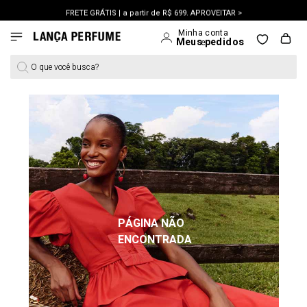
FRETE GRÁTIS | a partir de R$ 699. APROVEITAR >
PERSONAL SHOPPER | garanta benefícios exclusivos. CONSULTAR >
OUTLET: Até 65% OFF + 15% na 2ª peça. Confira >
O que você busca?
PÁGINA NÃO
ENCONTRADA