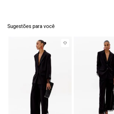
Sugestões para você
PP
P
M
Blazer
Regular
Até
8
x de
R
Manga Longa
Acetinado