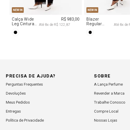
PP
P
M
G
NEW IN
00
Vestido
R$ 2.997,00
Decote
Até
8
x de
R$ 374,62
Degagê Com
Brilhos
PRECISA DE AJUDA?
SOBRE
Perguntas Frequentes
A Lança Perfume
Devoluções
Revender a Marca
Meus Pedidos
Trabalhe Conosco
Entregas
Compre Local
Política de Privacidade
Nossas Lojas