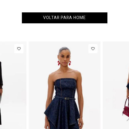
VOLTAR PARA HOME
G
34
36
38
40
PP
P
R$ 1.777,00
Calça Jeans
R$ 863,00
Colete
Barrel
Alfaiataria
$ 222,12
Até
8
x de
R$ 107,87
Cintura
Com Linho
Média