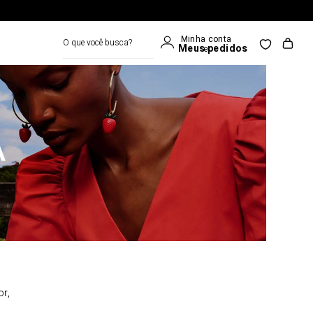
O que você busca?
A
or,