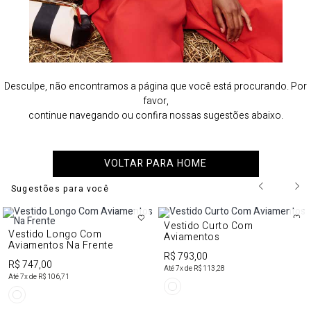
Desculpe, não encontramos a página que você está procurando. Por
favor,
continue navegando ou confira nossas sugestões abaixo.
VOLTAR PARA HOME
Sugestões para você
Vestido Curto Com
Vestido Longo Com
Aviamentos
Aviamentos Na Frente
R$ 793,00
R$ 747,00
Até
7
x de
R$ 113,28
Até
7
x de
R$ 106,71