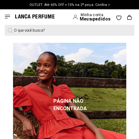
OUTLET: Até 65% OFF + 15% na 2ª peça. Confira >
LANÇAMENTO PRIMAVERA 27. Clique e aproveite.
O que você busca?
PÁGINA NÃO
ENCONTRADA