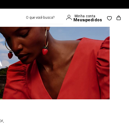
O que você busca?
A
or,