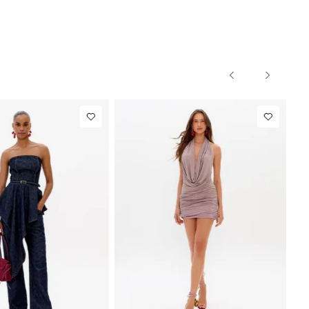
P
M
G
PP
P
M
G
NEW IN
m
R$ 1.297,00
Calça Reta
R$ 863,00
o
Com Linho
Até
8
x de
R$ 162,12
Até
8
x de
R$ 107,87