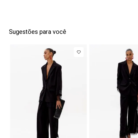
Sugestões para você
PP
P
M
G
34
36
38
NEW IN
NEW IN
Blazer
R$ 1.777,00
Calça Jeans
Regular
Barrel
Até
8
x de
R$ 222,12
Até
8
x 
Manga Longa
Cintura
Acetinado
Média