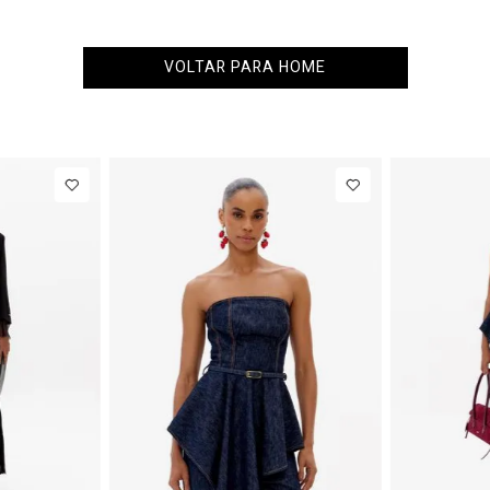
VOLTAR PARA HOME
40
PP
P
M
G
PP
NEW IN
NEW IN
R$ 863,00
Colete
R$ 863,00
Blazer Sli
Alfaiataria
Com Linh
de
R$ 107,87
Até
8
x de
R$ 107,87
Com Linho