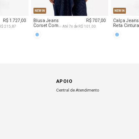
G
PP
P
M
G
34
36
NEW IN
NEW IN
R$ 1.727,00
Blusa Jeans
R$ 707,00
Calça Jeans
Corset Com
Reta Cintur
R$ 215,87
Até
7
x de
R$ 101,00
Cinto
Média
APOIO
Central de Atendimento