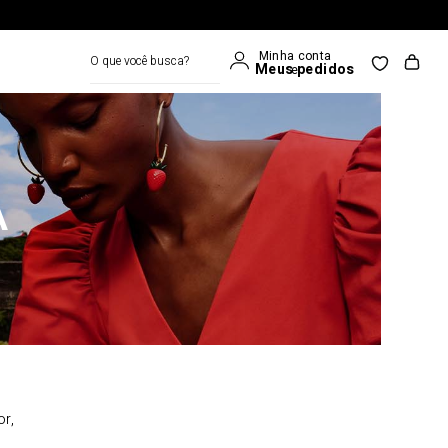
O que você busca?
A
or,