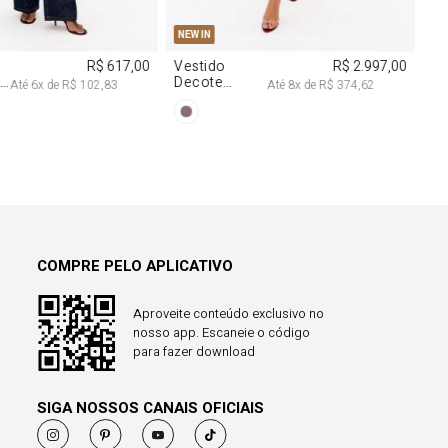
38
40
PP
P
M
G
NEW IN
R$ 617,00
Vestido
R$ 2.997,00
a
Decote
Até
6
x de
R$ 102,83
Até
8
x de
R$ 374,62
Degagê Com
Brilhos
COMPRE PELO APLICATIVO
Aproveite conteúdo exclusivo no
nosso app. Escaneie o código
para fazer download
SIGA NOSSOS CANAIS OFICIAIS