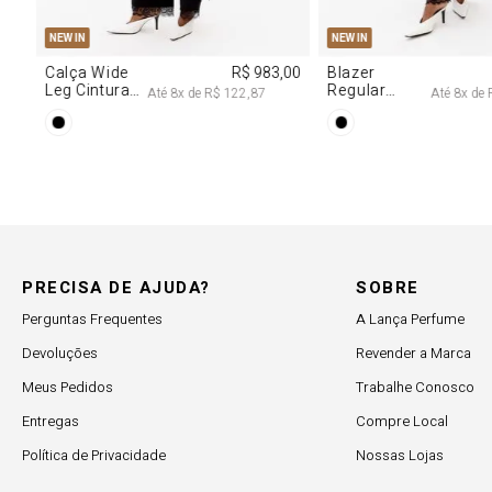
PP
P
M
G
PP
P
M
NEW IN
NEW IN
,00
Calça Wide
R$ 983,00
Blazer
Leg Cintura
Regular
Até
8
x de
R$ 122,87
Até
8
x de
Alta Com
Alongado
Renda
Com Renda
PRECISA DE AJUDA?
SOBRE
Perguntas Frequentes
A Lança Perfume
Devoluções
Revender a Marca
Meus Pedidos
Trabalhe Conosco
Entregas
Compre Local
Política de Privacidade
Nossas Lojas