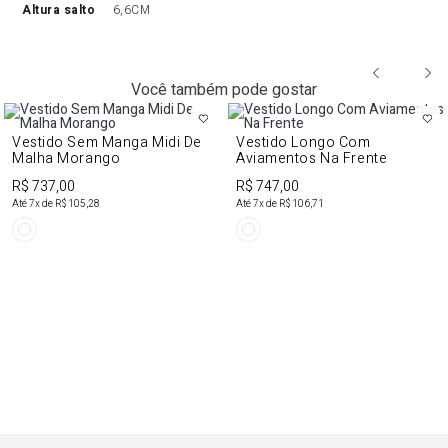
altura salto
6,6CM
Você também pode gostar
Vestido Sem Manga Midi De
Vestido Longo Com
Malha Morango
Aviamentos Na Frente
R$ 737,00
R$ 747,00
Até
7
x de
R$ 105,28
Até
7
x de
R$ 106,71