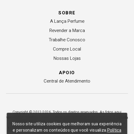
SOBRE
A Lança Perfume
Revender a Marca
Trabalhe Conosco
Compre Local
Nossas Lojas
APOIO
Central de Atendimento
Copyright © 2012-2026. Todos os direitos reservados. As fotos aqui
veiculadas, logotipo e marca são de propriedade de Lança Perfume. É vedada
a sua reprodução, total ou parcial. Indústria e Comércio de Confecções La
Nosso site utiliza cookies que melhoram sua experiência
Moda LTDA - CNPJ 79.653.119/0009-70 – Acesso estadual Rio Maina, nº
e personalizam os conteúdos que você visualiza.
Política
1925 - Vila Macarini - Criciúma/SC.