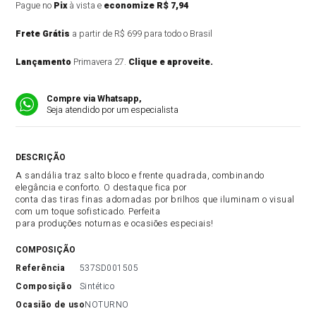
Pague no
Pix
à vista e
economize R$ 7,94
Frete Grátis
a partir de R$ 699 para todo o Brasil
Lançamento
Primavera 27.
Clique e aproveite.
Compre via Whatsapp,
Seja atendido por um especialista
DESCRIÇÃO DO PRODUTO
A sandália traz salto bloco e frente quadrada, combinando
elegância e conforto. O destaque fica por
conta das tiras finas adornadas por brilhos que iluminam o visual
com um toque sofisticado. Perfeita
para produções noturnas e ocasiões especiais!
COMPOSIÇÃO
referência
537SD001505
composição
Sintético
ocasião de uso
NOTURNO