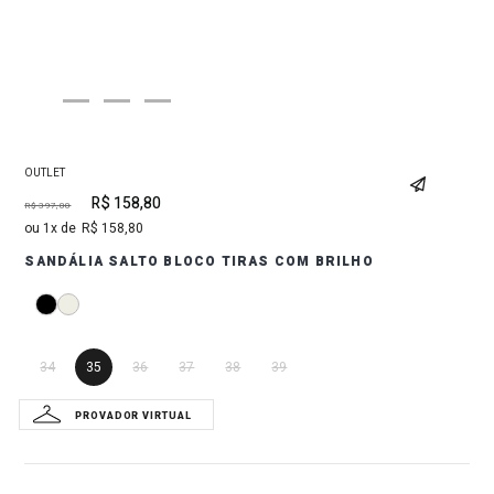
OUTLET
R$
158
,
80
R$
397
,
00
1
R$
158
,
80
SANDÁLIA SALTO BLOCO TIRAS COM BRILHO
34
35
36
37
38
39