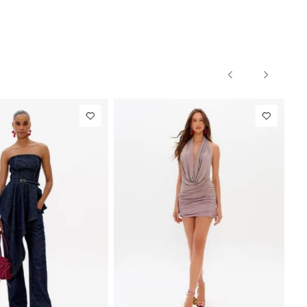
G
PP
P
M
G
PP
NEW IN
NEW IN
R$ 863,00
Blazer Slim
R$ 1.297,00
Calça Ret
Com Linho
Com Linh
de
R$ 107,87
Até
8
x de
R$ 162,12