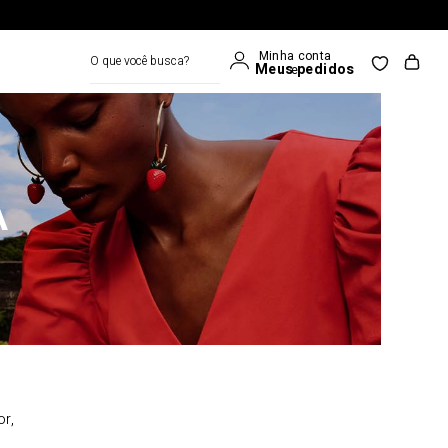
O que você busca?
A
or,