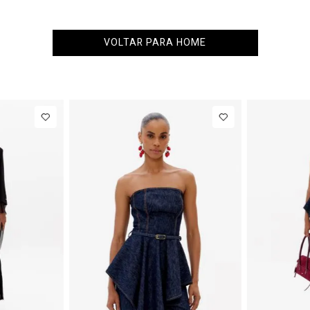
VOLTAR PARA HOME
34
36
38
40
PP
P
M
NEW IN
NEW IN
77,00
Calça Jeans
R$ 863,00
Colete
Barrel
Alfaiataria
Até
8
x de
R$ 107,87
Até
8
x 
Cintura
Com Linho
Média