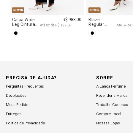
PP
P
M
G
EW IN
estido
R$ 2.997,00
ecote
Até
8
x de
R$ 374,62
egagê Com
rilhos
PRECISA DE AJUDA?
SOBRE
Perguntas Frequentes
A Lança Perfume
Devoluções
Revender a Marca
Meus Pedidos
Trabalhe Conosco
Entregas
Compre Local
Política de Privacidade
Nossas Lojas