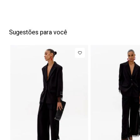
Sugestões para você
PP
P
M
G
NEW IN
Blazer
R$ 1.7
Regular
Até
8
x de
R$ 222,12
Manga Longa
Acetinado