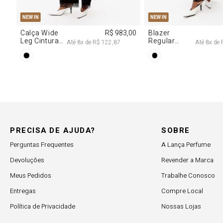
P
M
G
R$ 2.997,00
Até
8
x de
R$ 374,62
 Com
PRECISA DE AJUDA?
SOBRE
Perguntas Frequentes
A Lança Perfume
Devoluções
Revender a Marca
Meus Pedidos
Trabalhe Conosco
Entregas
Compre Local
Política de Privacidade
Nossas Lojas