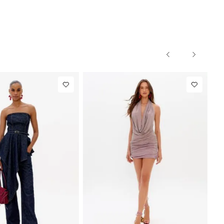
PP
P
M
G
PP
P
NEW IN
NEW IN
$ 863,00
Blazer Slim
R$ 1.297,00
Calça Reta
Com Linho
Com Linho
7,87
Até
8
x de
R$ 162,12
At