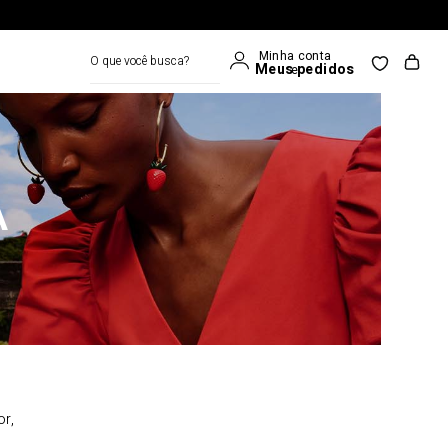
O que você busca?
A
or,