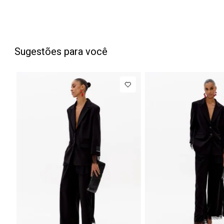
Sugestões para você
PP
P
M
G
NEW IN
Blazer
R$ 1.777,00
Regular
Até
8
x de
R$ 222,12
Manga Longa
Acetinado