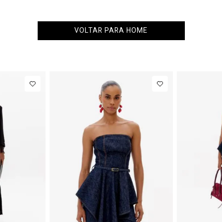
VOLTAR PARA HOME
34
36
38
40
PP
P
M
G
NEW IN
NEW IN
Calça Jeans
R$ 863,00
Colete
R
Barrel
Alfaiataria
Até
8
x de
R$ 107,87
Até
8
x de
R$ 10
Cintura
Com Linho
Média