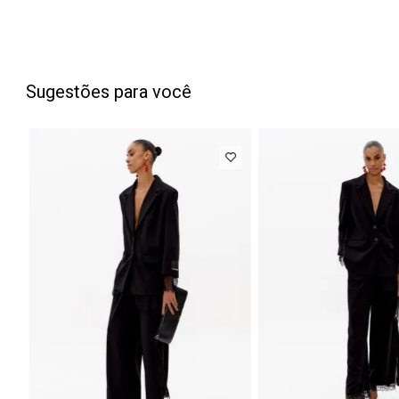
Sugestões para você
NEW IN
NEW IN
Blazer
R$ 1.777,00
Calça Jeans
Regular
Barrel
Até
8
x de
R$ 222,12
Até
8
x
Manga Longa
Cintura
Acetinado
Média