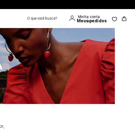
O que você busca?
A
or,