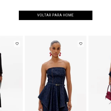
VOLTAR PARA HOME
NEW IN
NEW IN
R$ 863,00
Colete
R$ 863,00
Blazer S
Alfaiataria
Com Lin
 de
R$ 107,87
Até
8
x de
R$ 107,87
Com Linho