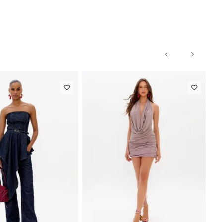
NEW IN
lim
R$ 1.297,00
Calça Reta
R$ 863,00
ho
Com Linho
Até
8
x de
R$ 162,12
Até
8
x de
R$ 107,87