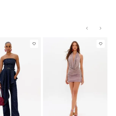
IN
NEW IN
ete
R$ 863,00
Blazer Slim
R$ 1.297
iataria
Com Linho
Até
8
x de
R$ 107,87
Até
8
x de
R$ 162,12
 Linho