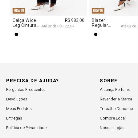
PP
P
M
G
NEW IN
R$ 617,00
Vestido
R$ 2.997,00
Decote
 102,83
Até
8
x de
R$ 374,62
Degagê Com
Brilhos
PRECISA DE AJUDA?
SOBRE
Perguntas Frequentes
A Lança Perfume
Devoluções
Revender a Marca
Meus Pedidos
Trabalhe Conosco
Entregas
Compre Local
Política de Privacidade
Nossas Lojas