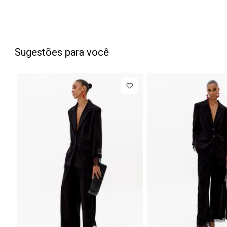
Sugestões para você
NEW IN
Blazer
Regular
Manga Longa
Acetinado