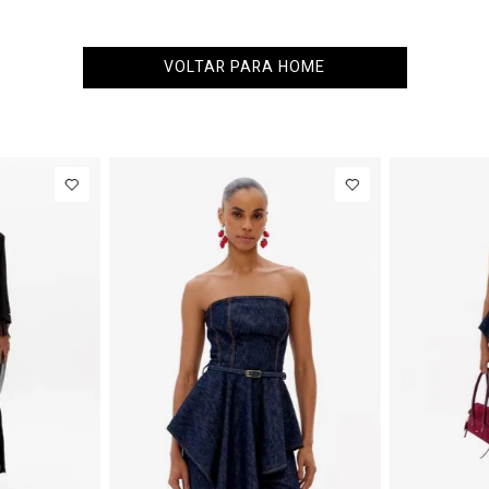
VOLTAR PARA HOME
NEW IN
NEW 
R$ 1.777,00
Calça Jeans
R$ 863,00
Col
Barrel
Alfa
Até
8
x de
R$ 222,12
Até
8
x de
R$ 107,87
Cintura
Com
Média