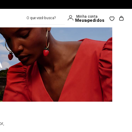
O que você busca?
A
or,