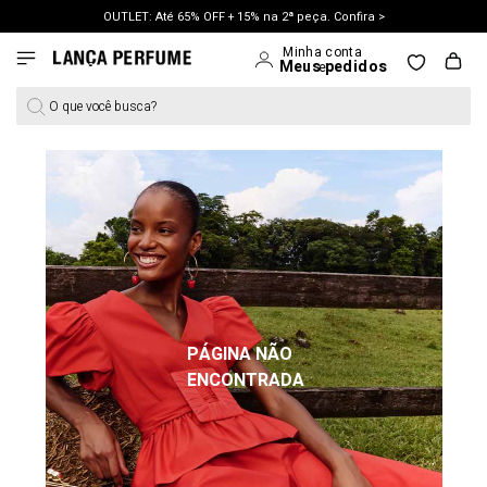
OUTLET: Até 65% OFF + 15% na 2ª peça. Confira >
LANÇAMENTO PRIMAVERA 27. Clique e aproveite.
O que você busca?
PÁGINA NÃO
ENCONTRADA