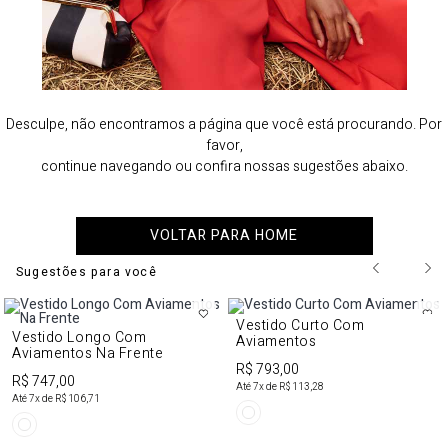
Desculpe, não encontramos a página que você está procurando. Por
favor,
continue navegando ou confira nossas sugestões abaixo.
VOLTAR PARA HOME
Sugestões para você
Vestido Curto Com
Vestido Longo Com
Aviamentos
Aviamentos Na Frente
R$ 793,00
R$ 747,00
Até
7
x de
R$ 113,28
Até
7
x de
R$ 106,71