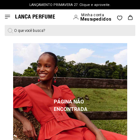
LANÇAMENTO PRIMAVERA 27. Clique e aproveite.
FRETE GRÁTIS | a partir de R$ 699. APROVEITAR >
PERSONAL SHOPPER | garanta benefícios exclusivos. CONSULTAR >
O que você busca?
OUTLET: Até 65% OFF + 15% na 2ª peça. Confira >
LANÇAMENTO PRIMAVERA 27. Clique e aproveite.
PÁGINA NÃO
ENCONTRADA