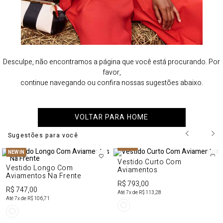
Desculpe, não encontramos a página que você está procurando. Por
favor,
continue navegando ou confira nossas sugestões abaixo.
VOLTAR PARA HOME
Sugestões para você
NEW IN
NEW IN
Vestido Curto Com
Vestido Longo Com
Aviamentos
Aviamentos Na Frente
R$ 793,00
R$ 747,00
Até
7
x de
R$ 113,28
Até
7
x de
R$ 106,71