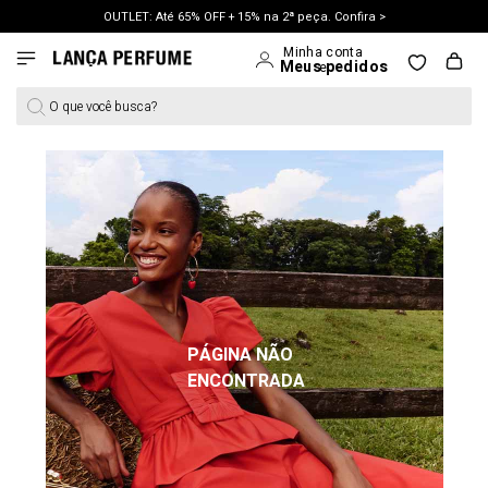
OUTLET: Até 65% OFF + 15% na 2ª peça. Confira >
O que você busca?
PÁGINA NÃO
ENCONTRADA