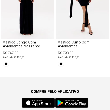
Vestido Longo Com
Vestido Curto Com
Aviamentos Na Frente
Aviamentos
R$ 747,00
R$ 793,00
Até
7
x de
R$ 106,71
Até
7
x de
R$ 113,28
COMPRE PELO APLICATIVO