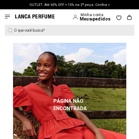
OUTLET: Até 65% OFF + 15% na 2ª peça. Confira >
LANÇAMENTO PRIMAVERA 27. Clique e aproveite.
O que você busca?
PÁGINA NÃO
ENCONTRADA