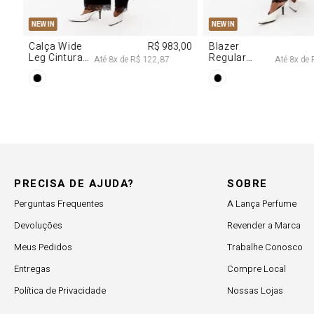
PP
P
M
G
PP
P
M
NEW IN
NEW IN
,00
Calça Wide
R$ 983,00
Blazer
Leg Cintura
Regular
Até
8
x de
R$ 122,87
Até
8
x de
Alta Com
Alongado
Renda
Com Renda
PRECISA DE AJUDA?
SOBRE
Perguntas Frequentes
A Lança Perfume
Devoluções
Revender a Marca
Meus Pedidos
Trabalhe Conosco
Entregas
Compre Local
Política de Privacidade
Nossas Lojas