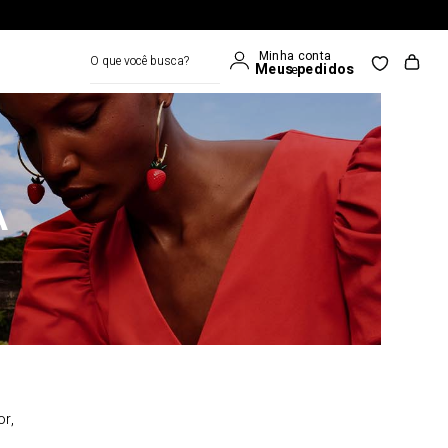
O que você busca?
A
or,