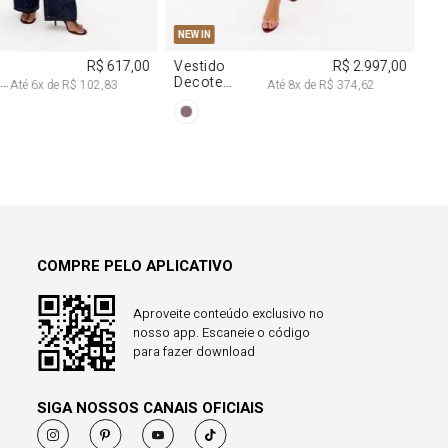
38
40
PP
P
M
G
NEW IN
R$ 617,00
Vestido
R$ 2.997,00
a
Decote
Até
6
x de
R$ 102,83
Até
8
x de
R$ 374,62
Degagê Com
Brilhos
COMPRE PELO APLICATIVO
Aproveite conteúdo exclusivo no
nosso app. Escaneie o código
para fazer download
SIGA NOSSOS CANAIS OFICIAIS