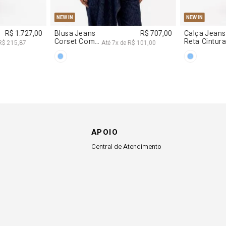
G
PP
P
M
G
34
36
NEW IN
NEW IN
R$ 1.727,00
Blusa Jeans
R$ 707,00
Calça Jeans
Corset Com
Reta Cintur
R$ 215,87
Até
7
x de
R$ 101,00
Cinto
Média
APOIO
Central de Atendimento