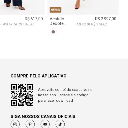
38
40
PP
P
M
G
NEW IN
R$ 617,00
Vestido
R$ 2.997,00
a
Decote
Até
6
x de
R$ 102,83
Até
8
x de
R$ 374,62
Degagê Com
Brilhos
COMPRE PELO APLICATIVO
Aproveite conteúdo exclusivo no
nosso app. Escaneie o código
para fazer download
SIGA NOSSOS CANAIS OFICIAIS