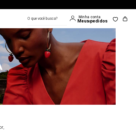
O que você busca?
A
or,