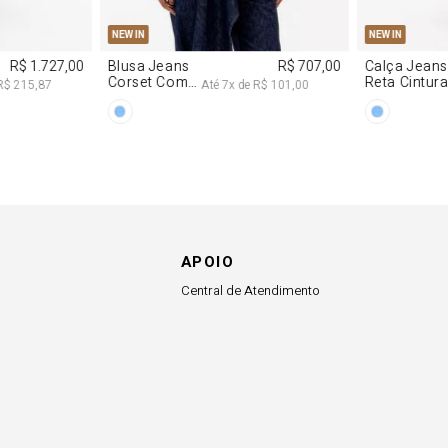
G
PP
P
M
G
34
36
NEW IN
NEW IN
R$ 1.727,00
Blusa Jeans
R$ 707,00
Calça Jeans
Corset Com
Reta Cintur
R$ 215,87
Até
7
x de
R$ 101,00
Cinto
Média
APOIO
Central de Atendimento