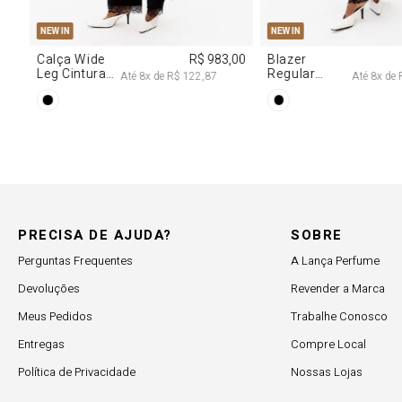
PP
P
M
G
PP
P
M
NEW IN
NEW IN
,00
Calça Wide
R$ 983,00
Blazer
Leg Cintura
Regular
Até
8
x de
R$ 122,87
Até
8
x de
Alta Com
Alongado
Renda
Com Renda
PRECISA DE AJUDA?
SOBRE
Perguntas Frequentes
A Lança Perfume
Devoluções
Revender a Marca
Meus Pedidos
Trabalhe Conosco
Entregas
Compre Local
Política de Privacidade
Nossas Lojas