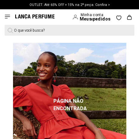
OUTLET: Até 65% OFF + 15% na 2ª peça. Confira >
LANÇAMENTO PRIMAVERA 27. Clique e aproveite.
O que você busca?
PÁGINA NÃO
ENCONTRADA