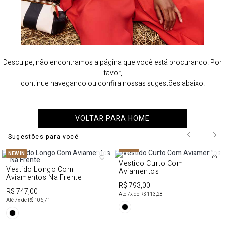
Desculpe, não encontramos a página que você está procurando. Por
favor,
continue navegando ou confira nossas sugestões abaixo.
VOLTAR PARA HOME
Sugestões para você
NEW IN
NEW IN
Vestido Curto Com
Vestido Longo Com
Aviamentos
Aviamentos Na Frente
R$ 793,00
R$ 747,00
Até
7
x de
R$ 113,28
Até
7
x de
R$ 106,71