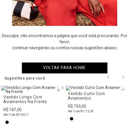
Desculpe, não encontramos a página que você está procurando. Por
favor,
continue navegando ou confira nossas sugestões abaixo.
VOLTAR PARA HOME
Sugestões para você
Vestido Curto Com
Vestido Longo Com
Aviamentos
Aviamentos Na Frente
R$ 793,00
R$ 747,00
Até
7
x de
R$ 113,28
Até
7
x de
R$ 106,71