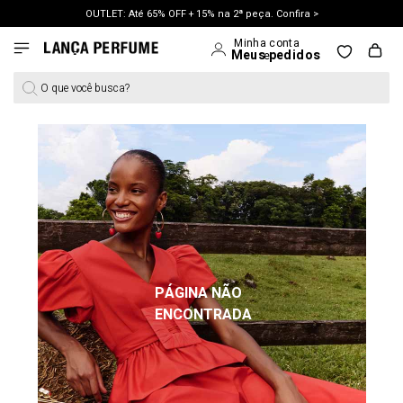
OUTLET: Até 65% OFF + 15% na 2ª peça. Confira >
LANÇAMENTO PRIMAVERA 27. Clique e aproveite.
O que você busca?
PÁGINA NÃO
ENCONTRADA