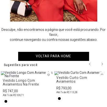
Desculpe, não encontramos a página que você está procurando. Por
favor,
continue navegando ou confira nossas sugestões abaixo.
VOLTAR PARA HOME
Sugestões para você
Vestido Curto Com
Vestido Longo Com
Aviamentos
Aviamentos Na Frente
R$ 793,00
R$ 747,00
Até
7
x de
R$ 113,28
Até
7
x de
R$ 106,71