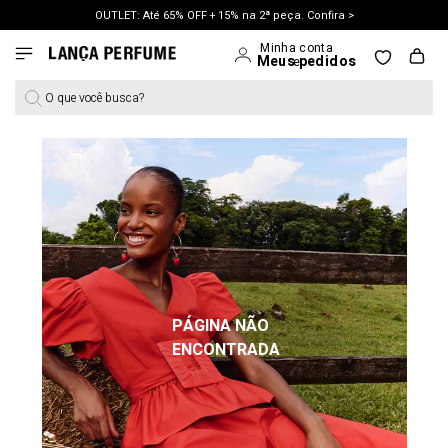
OUTLET: Até 65% OFF + 15% na 2ª peça. Confira >
LANÇAMENTO PRIMAVERA 27. Clique e aproveite.
O que você busca?
PÁGINA NÃO
ENCONTRADA