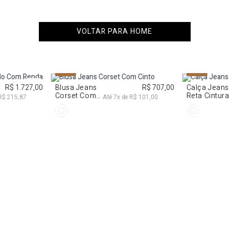
VOLTAR PARA HOME
G
PP
P
M
G
34
36
NEW IN
NEW IN
R$ 1.727,00
Blusa Jeans
R$ 707,00
Calça Jeans
Corset Com
Reta Cintur
R$ 215,87
Até
7
x de
R$ 101,00
Cinto
Média