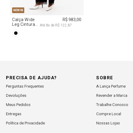
PP
P
M
G
NEW IN
,00
Calça Wide
R$ 983,00
Leg Cintura
Até
8
x de
R$ 122,87
Alta Com
Renda
PRECISA DE AJUDA?
SOBRE
Perguntas Frequentes
A Lança Perfume
Devoluções
Revender a Marca
Meus Pedidos
Trabalhe Conosco
Entregas
Compre Local
Política de Privacidade
Nossas Lojas