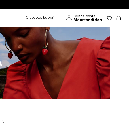
O que você busca?
A
or,