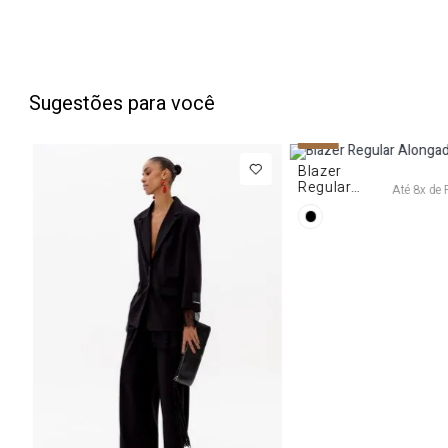
Sugestões para você
PP
P
M
NEW IN
Blazer
Regular
Até
8
x de
Alongado
Com Renda