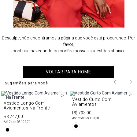
Desculpe, não encontramos a página que você está procurando. Por
favor,
continue navegando ou confira nossas sugestões abaixo.
VOLTAR PARA HOME
Sugestões para você
Vestido Curto Com
Vestido Longo Com
Aviamentos
Aviamentos Na Frente
R$ 793,00
R$ 747,00
Até
7
x de
R$ 113,28
Até
7
x de
R$ 106,71