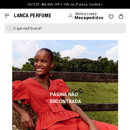
OUTLET: Até 65% OFF + 15% na 2ª peça. Confira >
LANÇAMENTO PRIMAVERA 27. Clique e aproveite.
O que você busca?
PÁGINA NÃO
ENCONTRADA