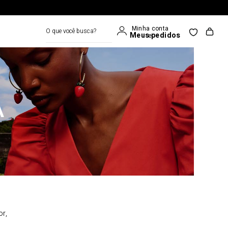
O que você busca?
A
or,