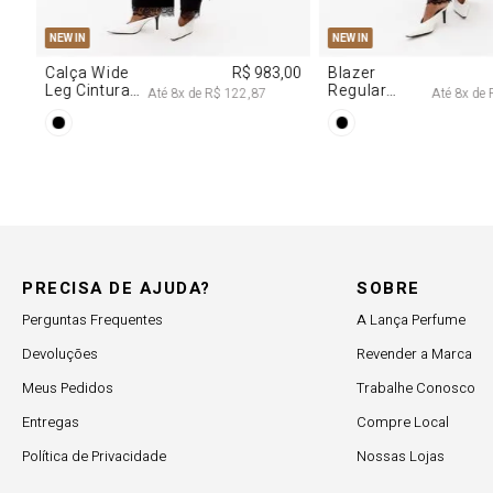
G
R$ 2.997,00
e
R$ 374,62
PRECISA DE AJUDA?
SOBRE
Perguntas Frequentes
A Lança Perfume
Devoluções
Revender a Marca
Meus Pedidos
Trabalhe Conosco
Entregas
Compre Local
Política de Privacidade
Nossas Lojas