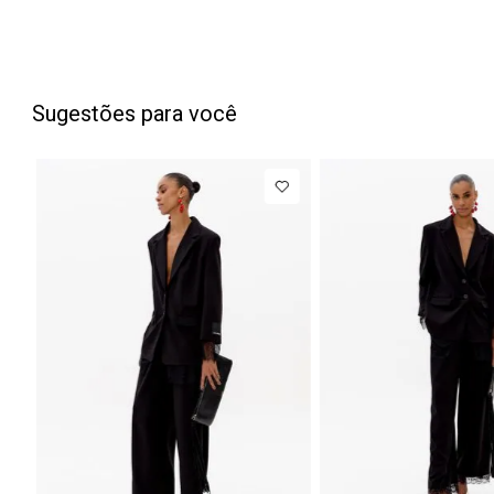
Sugestões para você
PP
P
M
G
34
3
Blazer
R$ 1.777,00
Calça Jean
Regular
Barrel
Até
8
x de
R$ 222,12
Manga Longa
Cintura
Acetinado
Média