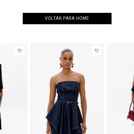
VOLTAR PARA HOME
6
38
40
PP
P
M
G
s
R$ 863,00
Colete
R$ 863,00
B
Alfaiataria
C
Até
8
x de
R$ 107,87
Até
8
x de
R$ 107,87
Com Linho