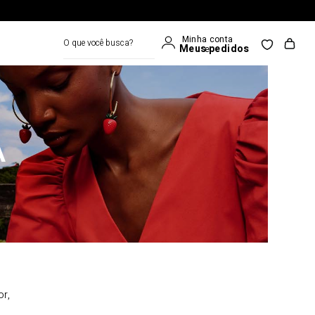
O que você busca?
A
or,