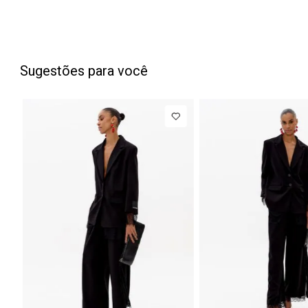
Sugestões para você
PP
P
M
G
NEW IN
NEW
Blazer
R$ 1.777,00
Cal
Regular
Bar
Até
8
x de
R$ 222,12
Manga Longa
Cin
Acetinado
Mé