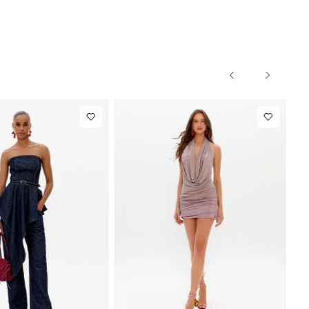
PP
P
M
G
PP
P
M
NEW IN
NEW IN
,00
Blazer Slim
R$ 1.297,00
Calça Reta
Com Linho
Com Linho
Até
8
x de
R$ 162,12
Até
8
x de