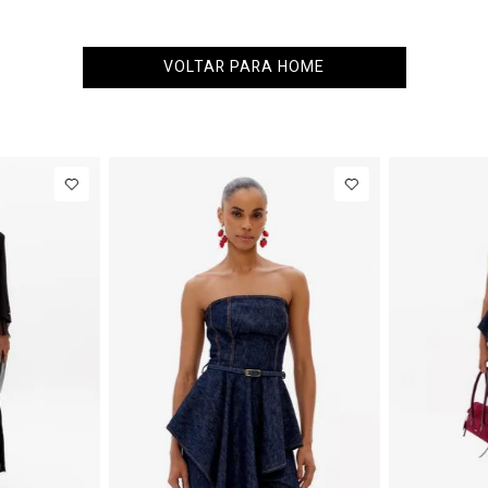
VOLTAR PARA HOME
34
36
38
40
PP
P
M
G
 IN
NEW IN
ça Jeans
R$ 863,00
Colete
R$ 863
rel
Alfaiataria
Até
8
x de
R$ 107,87
Até
8
x de
R$ 107,87
tura
Com Linho
dia