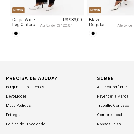
M
G
R$ 2.997,00
Até
8
x de
R$ 374,62
PRECISA DE AJUDA?
SOBRE
Perguntas Frequentes
A Lança Perfume
Devoluções
Revender a Marca
Meus Pedidos
Trabalhe Conosco
Entregas
Compre Local
Política de Privacidade
Nossas Lojas