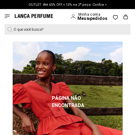
OUTLET: Até 65% OFF + 15% na 2ª peça. Confira >
LANÇAMENTO PRIMAVERA 27. Clique e aproveite.
O que você busca?
PÁGINA NÃO
ENCONTRADA