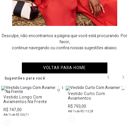
Desculpe, não encontramos a página que você está procurando. Por
favor,
continue navegando ou confira nossas sugestões abaixo.
VOLTAR PARA HOME
Sugestões para você
Vestido Curto Com
Vestido Longo Com
Aviamentos
Aviamentos Na Frente
R$ 793,00
R$ 747,00
Até
7
x de
R$ 113,28
Até
7
x de
R$ 106,71