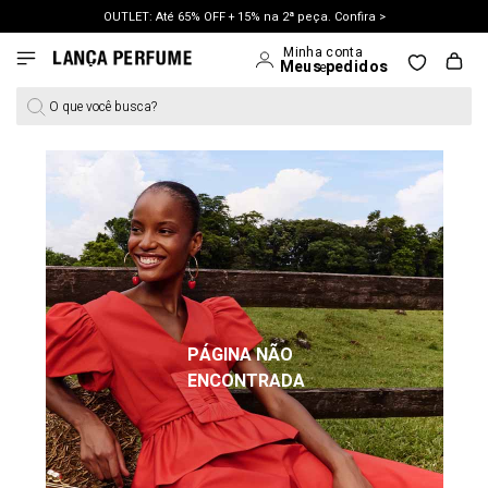
OUTLET: Até 65% OFF + 15% na 2ª peça. Confira >
LANÇAMENTO PRIMAVERA 27. Clique e aproveite.
O que você busca?
PÁGINA NÃO
ENCONTRADA