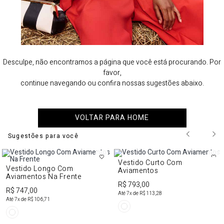
Desculpe, não encontramos a página que você está procurando. Por
favor,
continue navegando ou confira nossas sugestões abaixo.
VOLTAR PARA HOME
Sugestões para você
Vestido Curto Com
Vestido Longo Com
Aviamentos
Aviamentos Na Frente
R$ 793,00
R$ 747,00
Até
7
x de
R$ 113,28
Até
7
x de
R$ 106,71