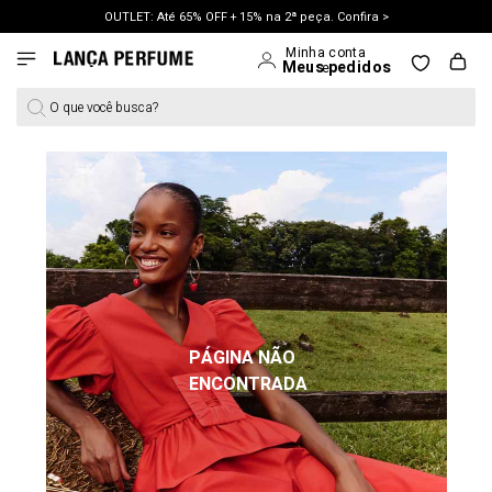
OUTLET: Até 65% OFF + 15% na 2ª peça. Confira >
LANÇAMENTO PRIMAVERA 27. Clique e aproveite.
O que você busca?
PÁGINA NÃO
ENCONTRADA