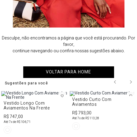
Desculpe, não encontramos a página que você está procurando. Por
favor,
continue navegando ou confira nossas sugestões abaixo.
VOLTAR PARA HOME
Sugestões para você
Vestido Curto Com
Vestido Longo Com
Aviamentos
Aviamentos Na Frente
R$ 793,00
R$ 747,00
Até
7
x de
R$ 113,28
Até
7
x de
R$ 106,71