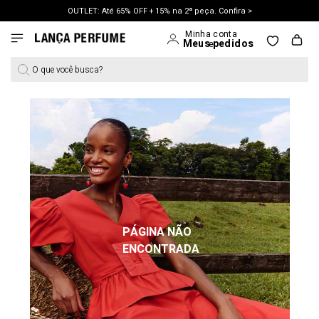
OUTLET: Até 65% OFF + 15% na 2ª peça. Confira >
LANÇAMENTO PRIMAVERA 27. Clique e aproveite.
O que você busca?
PÁGINA NÃO
ENCONTRADA