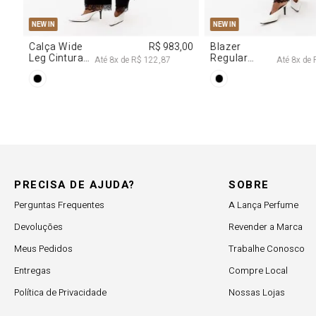
NEW IN
NEW IN
,00
Blazer
R$ 1.777,00
Calça Jeans
Regular
Barrel
Até
8
x de
R$ 222,12
Até
8
x de
Manga Longa
Cintura
Acetinado
Média
PRECISA DE AJUDA?
SOBRE
Perguntas Frequentes
A Lança Perfume
Devoluções
Revender a Marca
Meus Pedidos
Trabalhe Conosco
Entregas
Compre Local
Política de Privacidade
Nossas Lojas