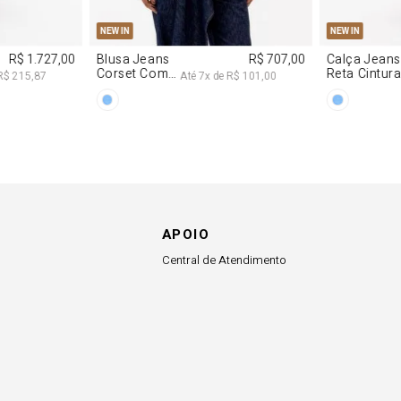
NEW IN
NEW IN
R$ 863,00
Colete
R$ 863,00
Blazer Slim
Alfaiataria
Com Linho
R$ 107,87
Até
8
x de
R$ 107,87
Com Linho
APOIO
Central de Atendimento