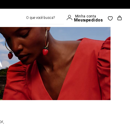
O que você busca?
A
or,