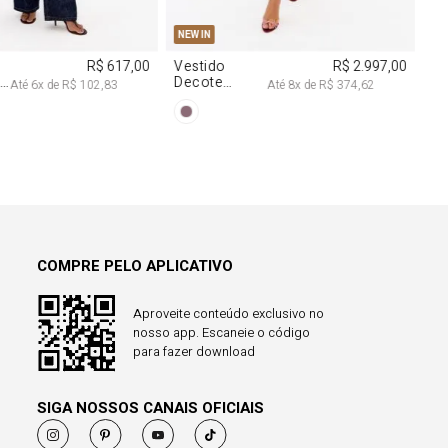
NEW IN
R$ 1.297,00
Calça Reta
R$ 863,00
Com Linho
Até
8
x de
R$ 162,12
Até
8
x de
R$ 107,87
COMPRE PELO APLICATIVO
Aproveite conteúdo exclusivo no
nosso app. Escaneie o código
para fazer download
SIGA NOSSOS CANAIS OFICIAIS