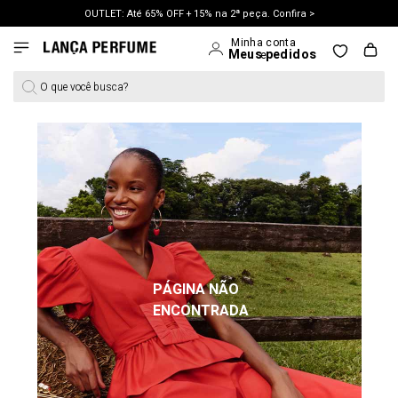
OUTLET: Até 65% OFF + 15% na 2ª peça. Confira >
O que você busca?
PÁGINA NÃO
ENCONTRADA