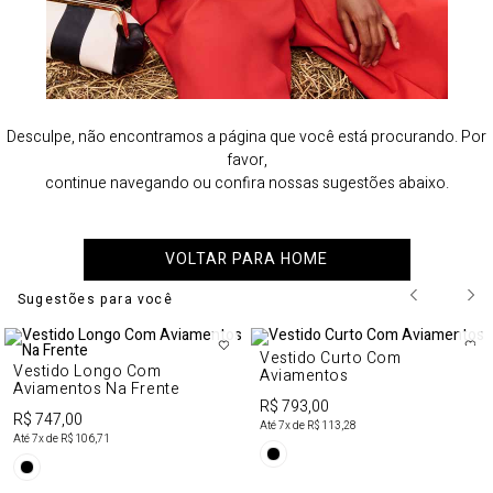
Desculpe, não encontramos a página que você está procurando. Por
favor,
continue navegando ou confira nossas sugestões abaixo.
VOLTAR PARA HOME
Sugestões para você
Vestido Curto Com
Vestido Longo Com
Aviamentos
Aviamentos Na Frente
R$ 793,00
R$ 747,00
Até
7
x de
R$ 113,28
Até
7
x de
R$ 106,71