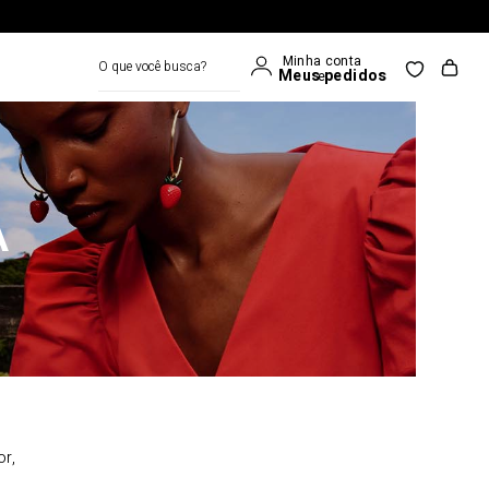
O que você busca?
A
or,