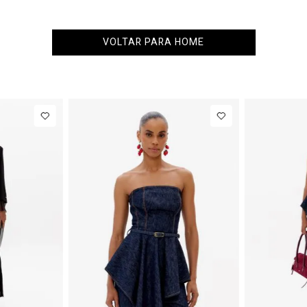
VOLTAR PARA HOME
34
36
38
40
PP
P
M
77,00
Calça Jeans
R$ 863,00
Colete
Barrel
Alfaiataria
Até
8
x de
R$ 107,87
Até
8
x 
Cintura
Com Linho
Média