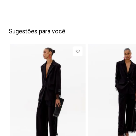
Sugestões para você
PP
P
M
G
Blazer
R$ 1.7
Regular
Até
8
x de
R$ 222,12
Manga Longa
Acetinado