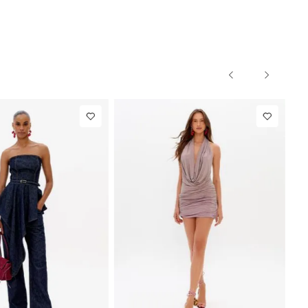
G
PP
P
M
G
PP
R$ 863,00
Blazer Slim
R$ 1.297,00
Calça Ret
Com Linho
Com Linh
de
R$ 107,87
Até
8
x de
R$ 162,12