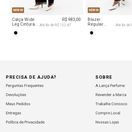
PP
P
M
G
EW IN
estido
R$ 2.997,00
ecote
Até
8
x de
R$ 374,62
egagê Com
rilhos
PRECISA DE AJUDA?
SOBRE
Perguntas Frequentes
A Lança Perfume
Devoluções
Revender a Marca
Meus Pedidos
Trabalhe Conosco
Entregas
Compre Local
Política de Privacidade
Nossas Lojas