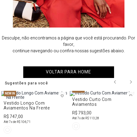
Desculpe, não encontramos a página que você está procurando. Por
favor,
continue navegando ou confira nossas sugestões abaixo.
VOLTAR PARA HOME
Sugestões para você
NEW IN
NEW IN
Vestido Curto Com
Vestido Longo Com
Aviamentos
Aviamentos Na Frente
R$ 793,00
R$ 747,00
Até
7
x de
R$ 113,28
Até
7
x de
R$ 106,71