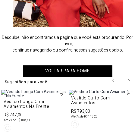
Desculpe, não encontramos a página que você está procurando. Por
favor,
continue navegando ou confira nossas sugestões abaixo.
VOLTAR PARA HOME
Sugestões para você
Vestido Curto Com
Vestido Longo Com
Aviamentos
Aviamentos Na Frente
R$ 793,00
R$ 747,00
Até
7
x de
R$ 113,28
Até
7
x de
R$ 106,71