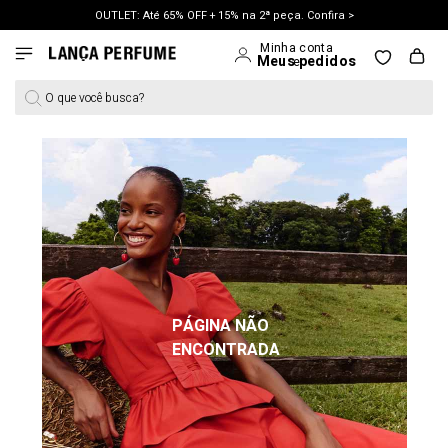
OUTLET: Até 65% OFF + 15% na 2ª peça. Confira >
LANÇAMENTO PRIMAVERA 27. Clique e aproveite.
O que você busca?
PÁGINA NÃO
ENCONTRADA