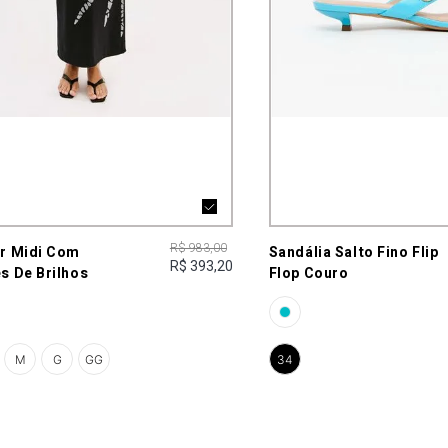
R$ 983,00
er Midi Com
Sandália Salto Fino Flip
R$ 393,20
s De Brilhos
Flop Couro
M
G
GG
34