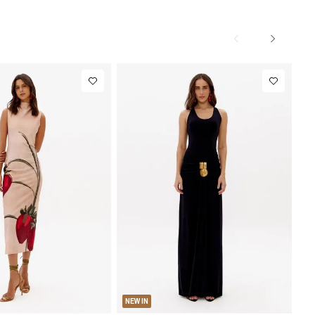
M
G
PP
P
M
G
NEW IN