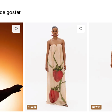
de gostar
M
G
PP
P
NEW IN
NEW IN