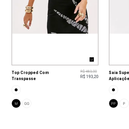
R$ 483,00
Top Cropped Com
Saia Sup
R$ 193,20
Transpasse
Aplicaçõe
M
GG
PP
P