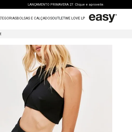
LANÇAMENTO PRIMAVERA 27. Clique e aproveite.
PERSONAL SHOPPER | garanta benefícios exclusivos. CONSULTAR >
TEGORIAS
BOLSAS E CALÇADOS
OUTLET
WE LOVE LP
FRETE GRÁTIS | a partir de R$ 699. APROVEITAR >
TERMOS MAIS BUSCADOS
OUTLET: ATÉ 65% OFF + 15 OFF NA 2ª PEÇA. Compre Agora >
E
1
º
vestido
LANÇAMENTO PRIMAVERA 27. Clique e aproveite.
2
º
bolsa
3
º
calca jeans
4
º
blusa
5
º
calca
6
º
vestido curto
7
º
bota
8
º
t shirt
9
º
regata
10
º
tenis