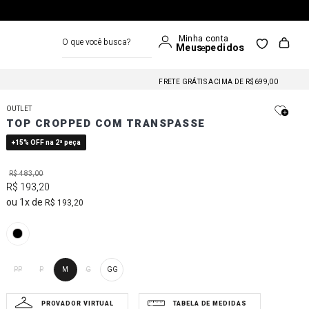
O que você busca?
FRETE GRÁTIS NAS COMPRAS A PARTIR DE R$699
FRETE GRÁTIS ACIMA DE R$699,00
FRETE GRÁTIS NAS COMPRAS A PARTIR DE R$699
OUTLET
FRETE GRÁTIS ACIMA DE R$699,00
TOP CROPPED COM TRANSPASSE
FRETE GRÁTIS NAS COMPRAS A PARTIR DE R$699
+15% OFF na 2ª peça
R$
483
,
00
R$
193
,
20
1
R$
193
,
20
PP
P
M
G
GG