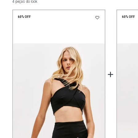
4 peças do look
60%
OFF
60%
OFF