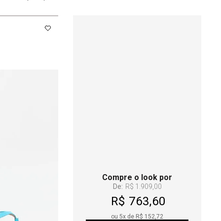
Compre o look por
De:
R$ 1.909,00
R$ 763,60
ou
5
x de
R$ 152,72