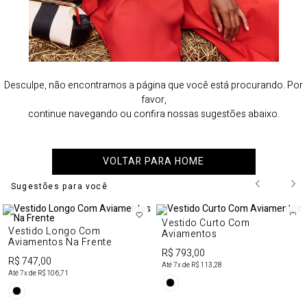
Desculpe, não encontramos a página que você está procurando. Por
favor,
continue navegando ou confira nossas sugestões abaixo.
VOLTAR PARA HOME
Sugestões para você
Vestido Curto Com
Vestido Longo Com
Aviamentos
Aviamentos Na Frente
R$ 793,00
R$ 747,00
Até
7
x de
R$ 113,28
Até
7
x de
R$ 106,71