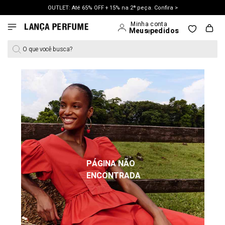
OUTLET: Até 65% OFF + 15% na 2ª peça. Confira >
O que você busca?
PÁGINA NÃO
ENCONTRADA