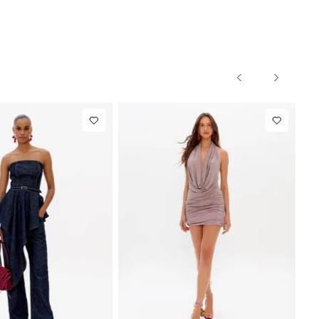
PP
P
M
G
PP
P
M
G
IN
NEW IN
ete
R$ 863,00
Blazer Slim
R$ 1.297
iataria
Com Linho
Até
8
x de
R$ 107,87
Até
8
x de
R$ 162,12
 Linho