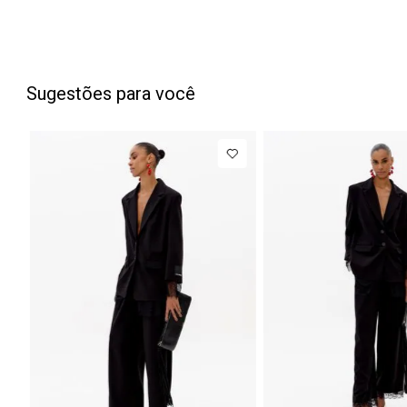
Sugestões para você
PP
P
NEW IN
Blazer
Regular
Manga Longa
Acetinado