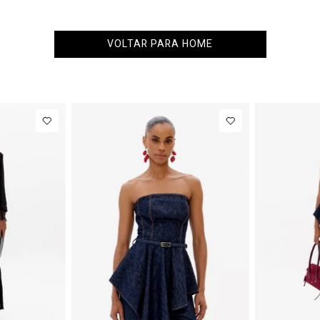
VOLTAR PARA HOME
M
G
34
36
38
40
NEW IN
NEW 
R$ 1.777,00
Calça Jeans
R$ 863,00
Col
Barrel
Alfa
Até
8
x de
R$ 222,12
Até
8
x de
R$ 107,87
Cintura
Com
Média