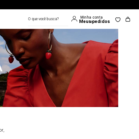
O que você busca?
A
or,