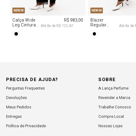
PP
P
M
G
NEW IN
R$ 617,00
Vestido
R$ 2.997,00
Decote
 102,83
Até
8
x de
R$ 374,62
Degagê Com
Brilhos
PRECISA DE AJUDA?
SOBRE
Perguntas Frequentes
A Lança Perfume
Devoluções
Revender a Marca
Meus Pedidos
Trabalhe Conosco
Entregas
Compre Local
Política de Privacidade
Nossas Lojas