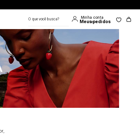
O que você busca?
A
or,