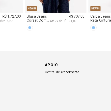
4
36
38
40
PP
P
M
G
NEW IN
 Jeans
R$ 617,00
Vestido
R$ 2.997,0
Cintura
Decote
Até
6
x de
R$ 102,83
Até
8
x de
R$ 374,62
a
Degagê Com
Brilhos
APOIO
Central de Atendimento