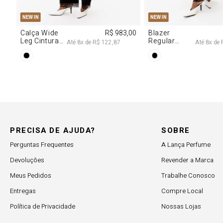
M
G
PP
P
M
G
3
NEW IN
NEW IN
R$ 1.727,00
Blusa Jeans
R$ 707,00
Calça
Corset Com
Reta 
té
8
x de
R$ 215,87
Até
7
x de
R$ 101,00
Cinto
Médi
PRECISA DE AJUDA?
SOBRE
Perguntas Frequentes
A Lança Perfume
Devoluções
Revender a Marca
Meus Pedidos
Trabalhe Conosco
Entregas
Compre Local
Política de Privacidade
Nossas Lojas